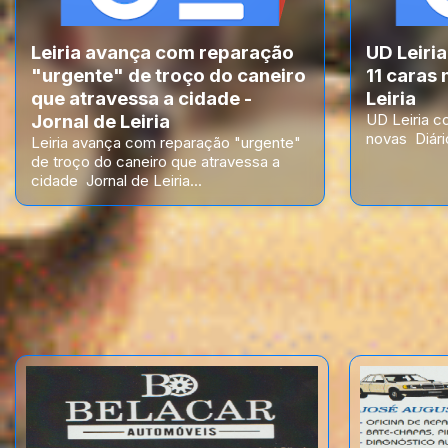
Leiria avança com reparação
UD Leiri
"urgente" de troço do caneiro
11 caras 
que atravessa a cidade -
Leiria
Jornal de Leiria
UD Leiria c
novas Diário
Leiria avança com reparação "urgente"
de troço do caneiro que atravessa a
cidade Jornal de Leiria...