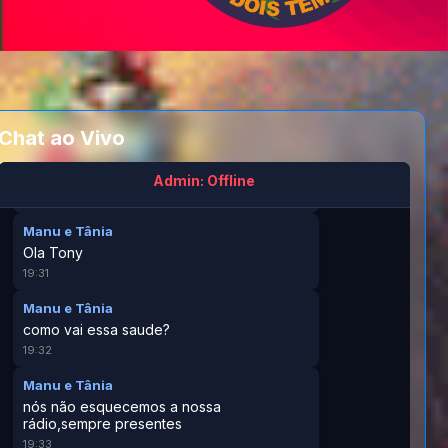
emissoes,ai se tenho
10:45
tiburcio
😎
00:35
Chat ao Vivo
tiburcio
💩💩💩👎👎👎
Admin: Offline
00:36
Manu e Tânia
Ola Tony
19:31
Manu e Tânia
como vai essa saude?
19:32
Manu e Tânia
nós não esquecemos a nossa
rádio,sempre presentes
19:33