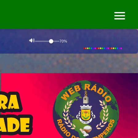
Manu
boas tardes,na tua compahia todo o
dia,excelente
10:43
Manu
hoje de folga,ando nas pinturas ca em
casa
10:44
Manu
e o Tony de volta dos pedreiros
10:44
Manu
um abraco..e ja tenho muitas saudades das