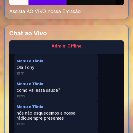
10:45
Assista AO VIVO nossa Emissão
tiburcio
😎
00:35
Chat ao Vivo
tiburcio
💩💩💩👎👎👎
Admin: Offline
00:36
Manu e Tânia
Ola Tony
19:31
Manu e Tânia
como vai essa saude?
19:32
Manu e Tânia
nós não esquecemos a nossa
rádio,sempre presentes
19:33