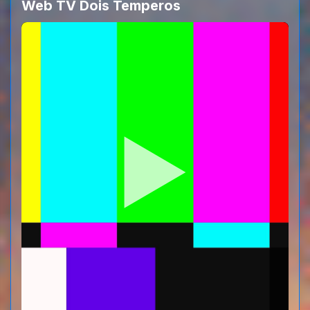
Web TV Dois Temperos
Manu
boas tardes,na tua compahia todo o
dia,excelente
10:43
Manu
hoje de folga,ando nas pinturas ca em
casa
10:44
Manu
e o Tony de volta dos pedreiros
10:44
Manu
um abraco..e ja tenho muitas saudades
das emissoes,ai se tenho